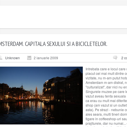
MSTERDAM. CAPITALA SEXULUI SI A BICICLETELOR.
Unknown
2 ianuarie 2009
2 c
Intrebata care e locul care
placut cel mai mult dintre c
vizitate, nu m-am putut hota
Amsterdam m-am distrat, 
"culturalizat", dar nici nu er
Singurele muzee pe care 
vazut aveau tenta sexuala 
ca erau cu mult mai diferit
shop (am vazut si un outle
asta). Pe strazi - nebunie c
ales seara, multi tineri dorn
tigare in coffeeshop-uri sa
prajiturele, dar nu numai..