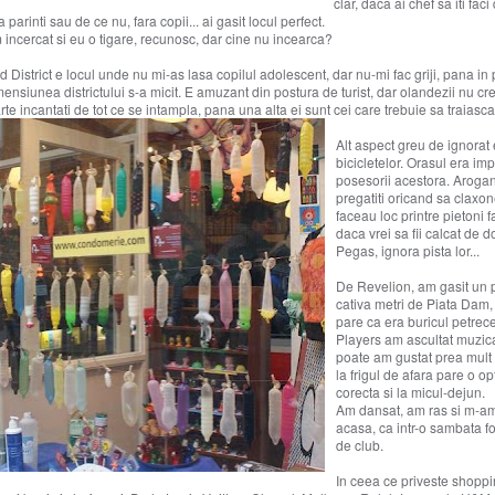
clar, daca ai chef sa iti faci
a parinti sau de ce nu, fara copii... ai gasit locul perfect.
 incercat si eu o tigare, recunosc, dar cine nu incearca?
 District e locul unde nu mi-as lasa copilul adolescent, dar nu-mi fac griji, pana in
ensiunea districtului s-a micit. E amuzant din postura de turist, dar olandezii nu cr
rte incantati de tot ce se intampla, pana una alta ei sunt cei care trebuie sa traiasca
Alt aspect greu de ignorat 
bicicletelor. Orasul era im
posesorii acestora. Arogant
pregatiti oricand sa claxon
faceau loc printre pietoni fa
daca vrei sa fii calcat de d
Pegas, ignora pista lor...
De Revelion, am gasit un p
cativa metri de Piata Dam
pare ca era buricul petrecer
Players am ascultat muzic
poate am gustat prea mult 
la frigul de afara pare o o
corecta si la micul-dejun.
Am dansat, am ras si m-am
acasa, ca intr-o sambata f
de club.
In ceea ce priveste shoppi