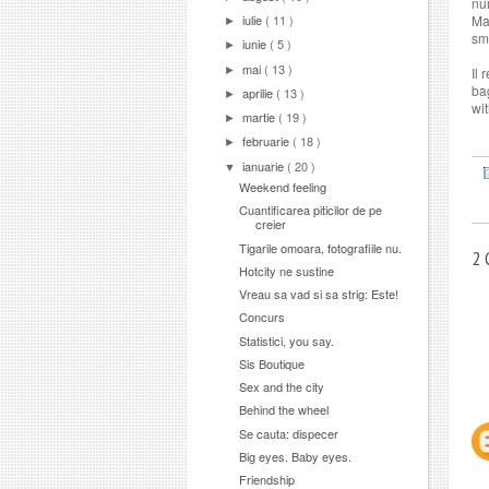
nu
iulie
( 11 )
Man
►
sm
iunie
( 5 )
►
mai
( 13 )
►
Il 
ba
aprilie
( 13 )
►
wit
martie
( 19 )
►
februarie
( 18 )
►
ianuarie
( 20 )
▼
Weekend feeling
Cuantificarea piticilor de pe
creier
Tigarile omoara, fotografiile nu.
2
Hotcity ne sustine
Vreau sa vad si sa strig: Este!
Concurs
Statistici, you say.
Sis Boutique
Sex and the city
Behind the wheel
Se cauta: dispecer
Big eyes. Baby eyes.
Friendship