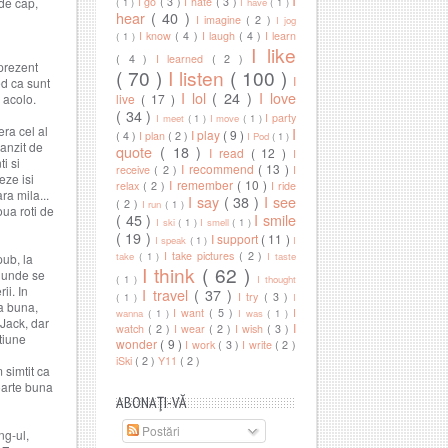
 de cap,
I go
( 3 )
I hate
( 3 )
( 1 )
I have
( 1 )
hear
( 40 )
I imagine
( 2 )
I jog
I know
( 4 )
I laugh
( 4 )
I learn
( 1 )
I like
( 4 )
I learned
( 2 )
 prezent
( 70 )
I listen
( 100 )
I
ed ca sunt
I lol
( 24 )
I love
 acolo.
live
( 17 )
( 34 )
I party
I meet
( 1 )
I move
( 1 )
era cel al
I
I play
( 9 )
( 4 )
I plan
( 2 )
I Pod
( 1 )
panzit de
quote
( 18 )
I read
( 12 )
I
i si
I recommend
( 13 )
receive
( 2 )
I
eze isi
I remember
( 10 )
relax
( 2 )
I ride
ra mila...
I say
( 38 )
I see
( 2 )
I run
( 1 )
oua roti de
( 45 )
I smile
I ski
( 1 )
I smell
( 1 )
( 19 )
I support
( 11 )
I speak
( 1 )
I
I take pictures
( 2 )
take
( 1 )
I taste
ub, la
I think
( 62 )
, unde se
( 1 )
I thought
ii. In
I travel
( 37 )
I try
( 3 )
( 1 )
I
a buna,
I want
( 5 )
I
wanna
( 1 )
I was
( 1 )
Jack, dar
I
watch
( 2 )
I wear
( 2 )
I wish
( 3 )
ptiune
wonder
( 9 )
I work
( 3 )
I write
( 2 )
iSki
( 2 )
Y11
( 2 )
 simtit ca
oarte buna
ABONAŢI-VĂ
Postări
ng-ul,