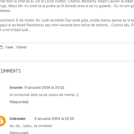
mai bani si chef sa ai. De la Louis Vuitton, Chanel, Mulberry, Ralph Lauren la H&M,
go, Mexx etc. nu cred ca ai putea sa iti doresti ceva si sa nu gasesti... Eu mi-am gas
ileeee.
recomand. E de vizitat. So, luati-va bilete! Dar aveti grija, exista mereu sansa sa vi 
gajul si sa faceti Revelionul sau mini-vacanta fara haine de schimb... Cumva stiu. F
h a lot of bad luck...
I see
,
I travel
 COMMENTS
Anonim
9 ianuarie 2009 la 20:52
ai consumat Jack ca pe ceaiul de menta.:))
Răspundeți
Unknown
9 ianuarie 2009 la 20:55
da, da... bobu, va minteee!
Răspundeți