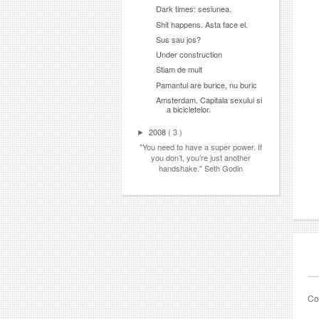
Dark times: sesiunea.
Shit happens. Asta face el.
Sus sau jos?
Under construction
Stiam de mult
Pamantul are burice, nu buric
Amsterdam. Capitala sexului si
a bicicletelor.
2008
( 3 )
►
"You need to have a super power. If
you don’t, you’re just another
handshake." Seth Godin
Co