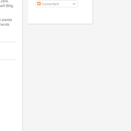
 Zara,
Comentarii
it! Biiig
se piarda
riends