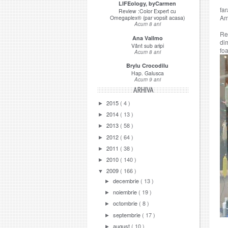
LIFEology, byCarmen
far
Review :Color Expert cu
Am
Omegaplex® (par vopsit acasa)
Acum 8 ani
Red
Ana Vallmo
dim
Vânt sub aripi
foa
Acum 8 ani
Brylu Crocodilu
Hap. Galusca
Acum 9 ani
ARHIVA
2015
( 4 )
►
2014
( 13 )
►
2013
( 58 )
►
2012
( 64 )
►
2011
( 38 )
►
2010
( 140 )
►
2009
( 166 )
▼
decembrie
( 13 )
►
noiembrie
( 19 )
►
octombrie
( 8 )
►
septembrie
( 17 )
►
august
( 10 )
►