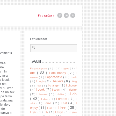
Be a stalker
»
Exploreaza!
omments
TAGURI
 mi-a
ele
I
Forgotten posts
( 1 )
I
( 1 )
I agree
( 1 )
ri. In
am
( 23 )
I am happy
( 7 )
I
nu m-am
I appreciate
( 6 )
I ask
answer
( 1 )
a locul.
I believe
( 8 )
( 4 )
I begin
( 2 )
I blog
le-am
I change
( 2 )
I choose
( 1 )
I call
( 1 )
si nu cred
I cook
( 7 )
( 4 )
I count
( 4 )
I desire
e de un sex
I do
( 2 )
i discover
( 5 )
I dislike
( 1 )
t pe tema
( 42 )
I dream
( 7 )
I draw
( 1 )
I
urata, mai
I
I drive
( 2 )
I eat
( 4 )
drink
( 1 )
ici de o
I feel
( 28 )
enjoy
( 14 )
I fall
( 1 )
u de
I fight
( 1 )
I fly
( 1 )
I forget
( 1 )
I give
. cumva e
I