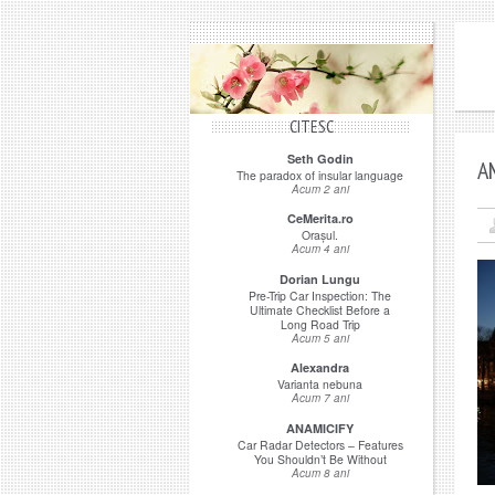
CITESC
Seth Godin
A
The paradox of insular language
Acum 2 ani
CeMerita.ro
Orașul.
Acum 4 ani
Dorian Lungu
Pre-Trip Car Inspection: The
Ultimate Checklist Before a
Long Road Trip
Acum 5 ani
Alexandra
Varianta nebuna
Acum 7 ani
ANAMICIFY
Car Radar Detectors – Features
You Shouldn’t Be Without
Acum 8 ani