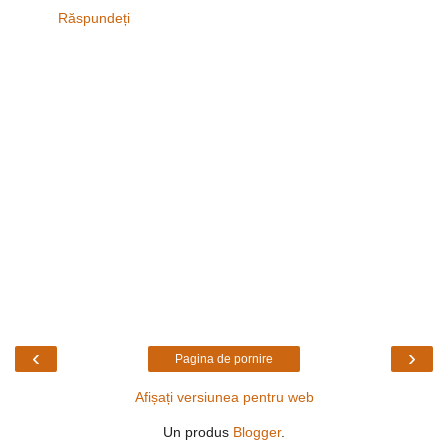
Răspundeți
‹
›
Pagina de pornire
Afișați versiunea pentru web
Un produs
Blogger
.